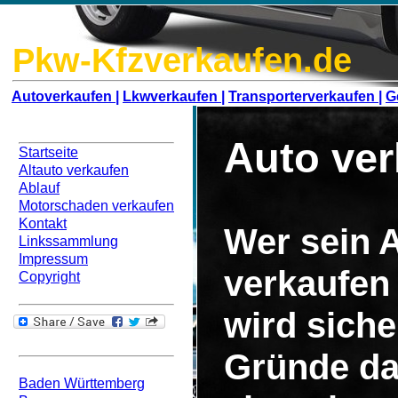
Pkw-Kfzverkaufen.de
Autoverkaufen |
Lkwverkaufen |
Transporterverkaufen |
G
Navigation
Auto ver
Startseite
Altauto verkaufen
Ablauf
Motorschaden verkaufen
Kontakt
Wer sein A
Linkssammlung
Impressum
verkaufen
Copyright
wird siche
Bundesweit
Gründe da
Baden Württemberg