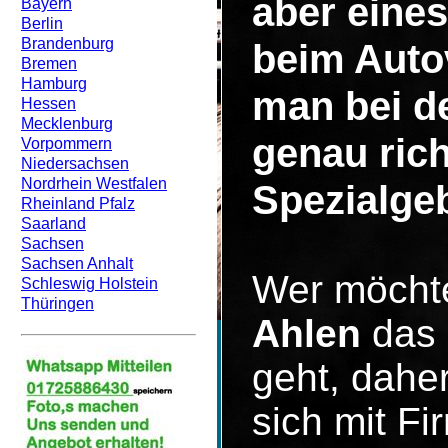
aber eines
Bayern
Berlin
Brandenburg
beim Auto
Bremen
Hamburg
man bei d
Hessen
Mecklenburg
genau rich
Vorpommern
Niedersachsen
Nordrhein Westfalen
Spezialgeb
Rheinland Pfalz
Saarland
Sachsen
Sachsen Anhalt
Wer möcht
Schleswig Holstein
Thüringen
Ahlen
das 
geht, dahe
sich mit F