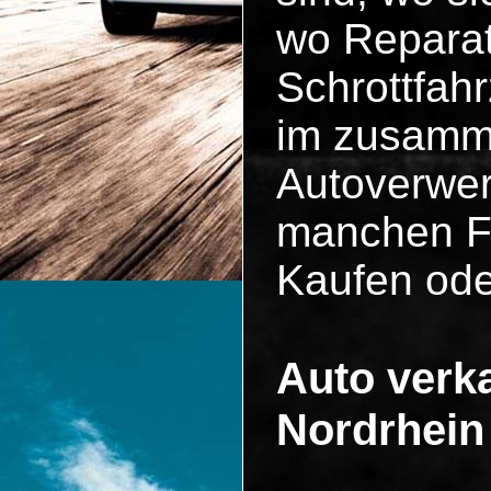
wo Reparat
Schrottfah
im zusammen
Autoverwer
manchen Fä
Kaufen ode
Auto verka
Nordrhein