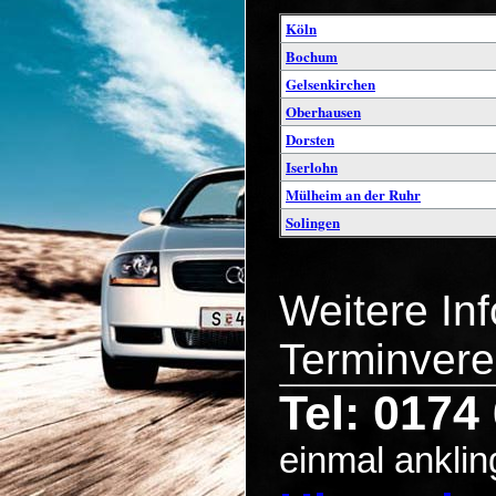
Köln
Bochum
Gelsenkirchen
Oberhausen
Dorsten
Iserlohn
Mülheim an der Ruhr
Solingen
Weitere In
Terminvere
Tel: 0174
einmal anklin