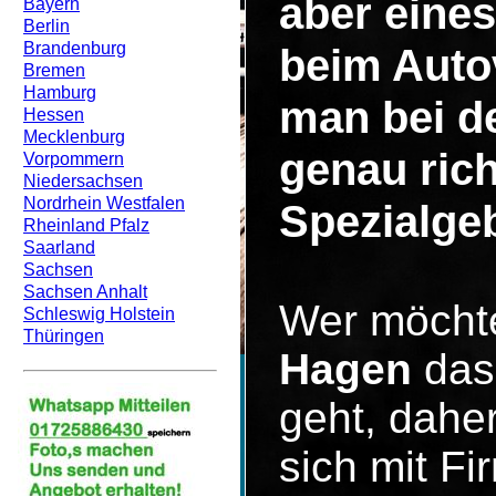
aber eines
Bayern
Berlin
Brandenburg
beim Auto
Bremen
Hamburg
man bei d
Hessen
Mecklenburg
genau rich
Vorpommern
Niedersachsen
Nordrhein Westfalen
Spezialgeb
Rheinland Pfalz
Saarland
Sachsen
Sachsen Anhalt
Wer möcht
Schleswig Holstein
Thüringen
Hagen
das 
geht, dahe
sich mit F