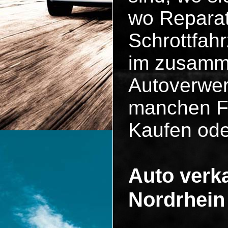
wo Reparat
Schrottfah
im zusammen
Autoverwer
manchen Fä
Kaufen ode
Auto verka
Nordrhein