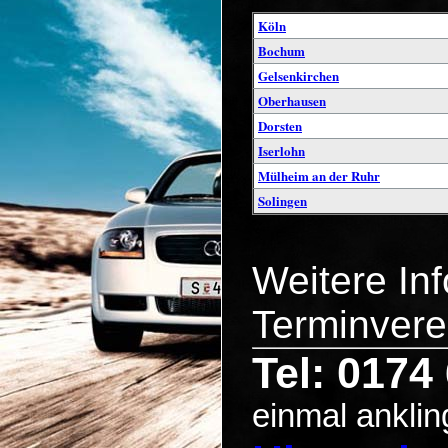
Köln
Bochum
Gelsenkirchen
Oberhausen
Dorsten
Iserlohn
Mülheim an der Ruhr
Solingen
Weitere In
Terminvere
Tel: 0174
einmal anklin