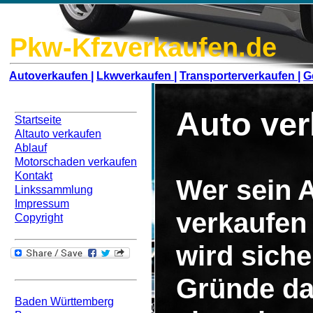
Pkw-Kfzverkaufen.de
Autoverkaufen |
Lkwverkaufen |
Transporterverkaufen |
G
Navigation
Auto ve
Startseite
Altauto verkaufen
Ablauf
Motorschaden verkaufen
Kontakt
Wer sein 
Linkssammlung
Impressum
verkaufen
Copyright
wird siche
Bundesweit
Gründe da
Baden Württemberg