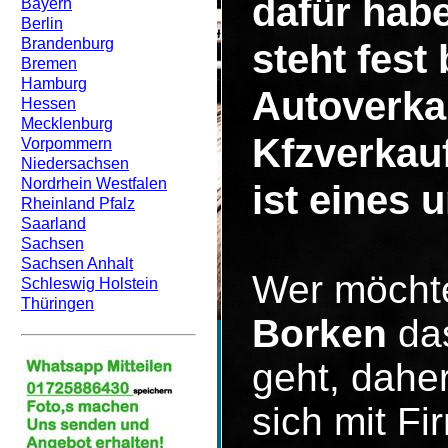
dafür hab
Bayern
Berlin
Brandenburg
steht fest
Bremen
Hamburg
Autoverka
Hessen
Mecklenburg
Kfzverkau
Vorpommern
Niedersachsen
Nordrhein Westfalen
ist eines 
Rheinland Pfalz
Saarland
Sachsen
Sachsen Anhalt
Wer möcht
Schleswig Holstein
Thüringen
Borken
das
geht, dahe
sich mit F