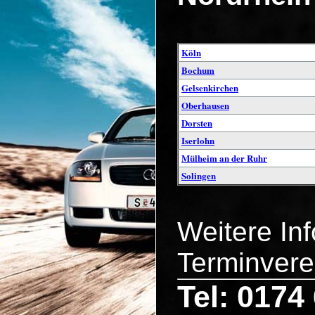
Köln
Bochum
Gelsenkirchen
Oberhausen
Dorsten
Iserlohn
Mülheim an der Ruhr
Solingen
Weitere In
Terminvere
Tel: 0174