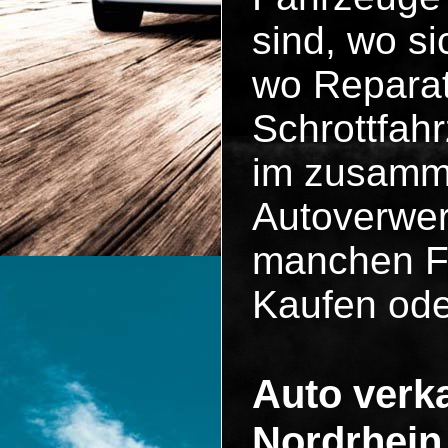
sind, wo si
wo Reparat
Schrottfah
im zusammen
Autoverwer
manchen Fä
Kaufen ode
Auto verka
Nordrhein