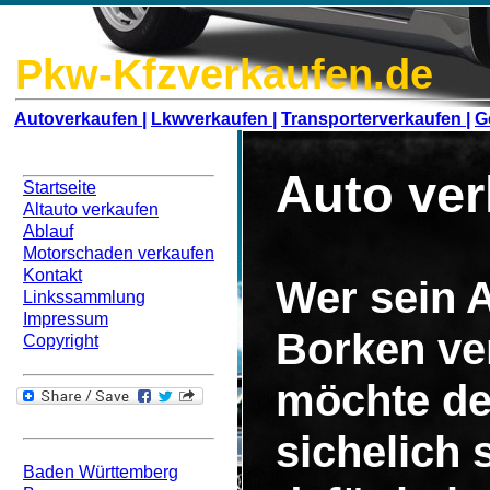
Pkw-Kfzverkaufen.de
Autoverkaufen |
Lkwverkaufen |
Transporterverkaufen |
G
Navigation
Auto ve
Startseite
Altauto verkaufen
Ablauf
Motorschaden verkaufen
Kontakt
Wer sein A
Linkssammlung
Impressum
Borken ve
Copyright
möchte de
Bundesweit
sichelich
Baden Württemberg