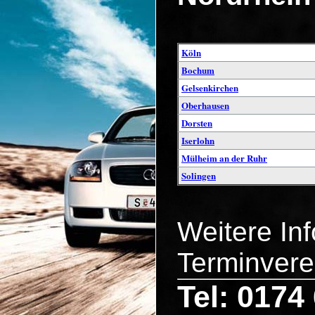
Köln
Bochum
Gelsenkirchen
Oberhausen
Dorsten
Iserlohn
Mülheim an der Ruhr
Solingen
Weitere In
Terminvere
Tel: 0174