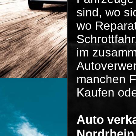
sind, wo si
wo Reparat
Schrottfah
im zusammen
Autoverwer
manchen Fä
Kaufen ode
Auto verka
Nordrhein