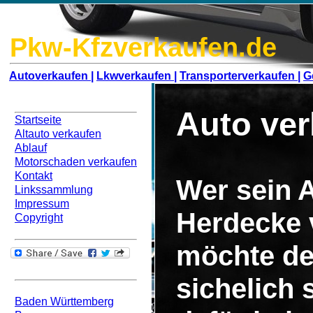
Pkw-Kfzverkaufen.de
Autoverkaufen |
Lkwverkaufen |
Transporterverkaufen |
G
Navigation
Auto ve
Startseite
Altauto verkaufen
Ablauf
Motorschaden verkaufen
Kontakt
Wer sein A
Linkssammlung
Impressum
Herdecke 
Copyright
möchte de
Bundesweit
sichelich
Baden Württemberg