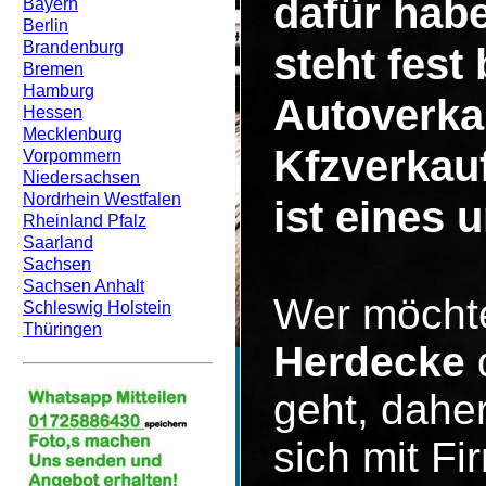
dafür hab
Bayern
Berlin
Brandenburg
steht fest
Bremen
Hamburg
Autoverka
Hessen
Mecklenburg
Kfzverkau
Vorpommern
Niedersachsen
Nordrhein Westfalen
ist eines 
Rheinland Pfalz
Saarland
Sachsen
Sachsen Anhalt
Wer möcht
Schleswig Holstein
Thüringen
Herdecke
d
geht, dahe
sich mit F