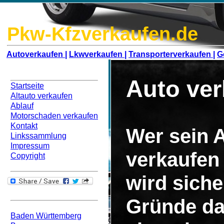
Pkw-Kfzverkaufen.de
Autoverkaufen |
Lkwverkaufen |
Transporterverkaufen |
G
Navigation
Auto ver
Startseite
Altauto verkaufen
Ablauf
Motorschaden verkaufen
Kontakt
Wer sein A
Linkssammlung
Impressum
verkaufen
Copyright
wird siche
Bundesweit
Gründe da
Baden Württemberg