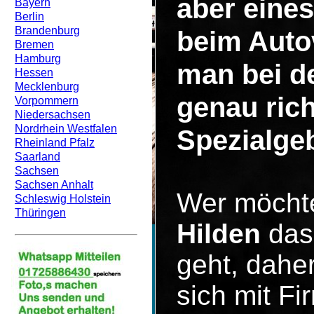
aber eines
Bayern
Berlin
Brandenburg
beim Auto
Bremen
Hamburg
man bei d
Hessen
Mecklenburg
genau rich
Vorpommern
Niedersachsen
Nordrhein Westfalen
Spezialgeb
Rheinland Pfalz
Saarland
Sachsen
Sachsen Anhalt
Wer möcht
Schleswig Holstein
Thüringen
Hilden
das 
geht, dahe
sich mit F