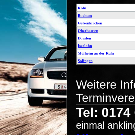
Köln
Bochum
Gelsenkirchen
Oberhausen
Dorsten
Iserlohn
Mülheim an der Ruhr
Solingen
Weitere In
Terminvere
Tel: 0174
einmal anklin