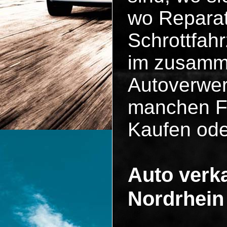
wo Reparat
Schrottfah
im zusammen
Autoverwer
manchen Fä
Kaufen ode
Auto verka
Nordrhein