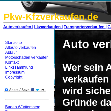
Pkw-Kfzverkaufen.de
Autoverkaufen |
Lkwverkaufen |
Transporterverkaufen |
G
Navigation
Auto ver
Startseite
Altauto verkaufen
Ablauf
Motorschaden verkaufen
Kontakt
Wer sein A
Linkssammlung
Impressum
verkaufen
Copyright
wird siche
Bundesweit
Gründe da
Baden Württemberg