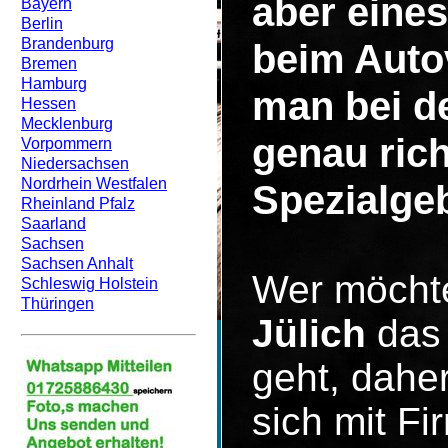
aber eines
Bayern
Berlin
Brandenburg
beim Auto
Bremen
Hamburg
man bei d
Hessen
Mecklenburg
genau rich
Vorpommern
Niedersachsen
Nordrhein Westfalen
Spezialgeb
Rheinland Pfalz
Saarland
Sachsen
Sachsen Anhalt
Wer möcht
Schleswig Holstein
Thüringen
Jülich
das 
geht, dahe
sich mit F