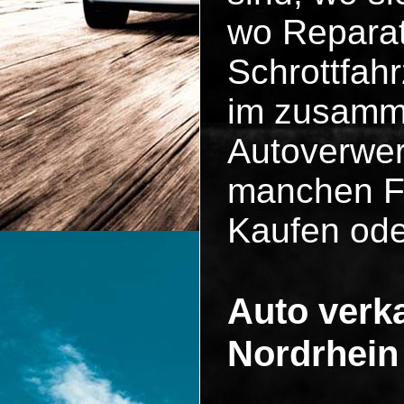
wo Reparat
Schrottfah
im zusammen
Autoverwer
manchen Fä
Kaufen ode
Auto verka
Nordrhein