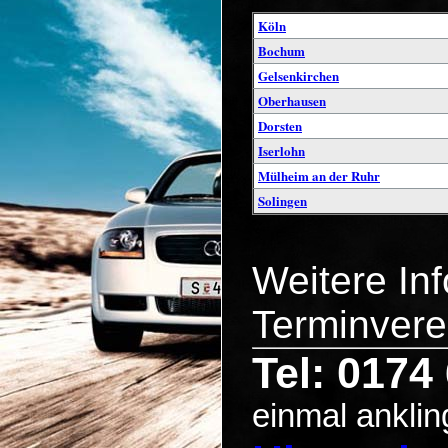
Köln
Bochum
Gelsenkirchen
Oberhausen
Dorsten
Iserlohn
Mülheim an der Ruhr
Solingen
Weitere In
Terminvere
Tel: 0174
einmal anklin