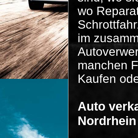
wo Reparat
Schrottfah
im zusammen
Autoverwer
manchen Fä
Kaufen ode
Auto verka
Nordrhein