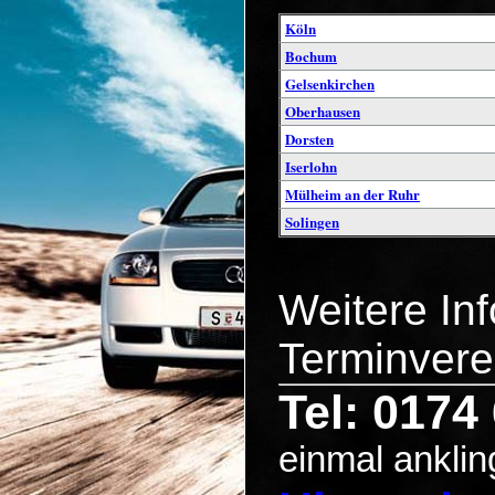
Köln
Bochum
Gelsenkirchen
Oberhausen
Dorsten
Iserlohn
Mülheim an der Ruhr
Solingen
Weitere In
Terminvere
Tel: 0174
einmal anklin