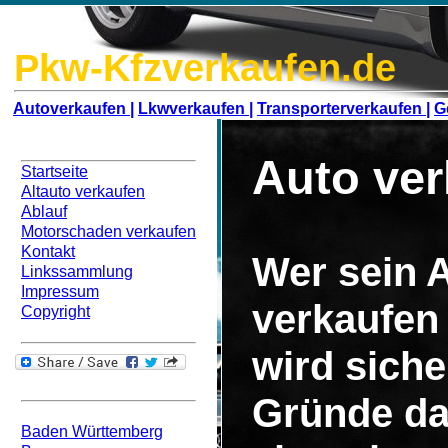
Pkw-Kfzverkaufen.de
Autoverkaufen |
Lkwverkaufen |
Transporterverkaufen |
G
Navigation
Auto ve
Startseite
Altauto verkaufen
Ablauf
Motorschaden verkaufen
Kontakt
Wer sein 
Linkssammlung
Impressum
verkaufen
Copyright
wird siche
Bundesweit
Gründe da
Baden Württemberg