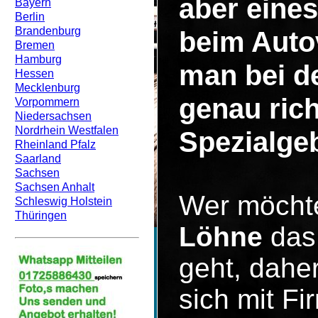
aber eines
Bayern
Berlin
Brandenburg
beim Auto
Bremen
Hamburg
man bei d
Hessen
Mecklenburg
genau rich
Vorpommern
Niedersachsen
Nordrhein Westfalen
Spezialgeb
Rheinland Pfalz
Saarland
Sachsen
Sachsen Anhalt
Wer möcht
Schleswig Holstein
Thüringen
Löhne
das 
geht, dahe
sich mit F