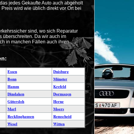
das jedes Gekaufte Auto auch abgeholt
reis wird wie üblich direkt vor Ort bei
rkehrssicher sind, wo sich Reparatur
s überschreiten. Da wir auch im
auch in manchen Fällen auch ihren
en:
Essen
Duisburg
Bonn
Münster
Hamm
Krefeld
Dinslaken
Dormagen
Gütersloh
Herne
Marl
Moers
Recklinghausen
Remscheid
Wesel
Witten