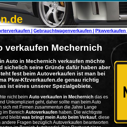
n.de
rterverkaufen |
Gebrauchtwagenverkaufen |
Pkwverkaufen 
o verkaufen Mechernich
in Auto in Mechernich verkaufen möchte
rd sichelich seine Gründe dafür haben aber
steht fest beim Autoverkaufen ist man bei
rma Pkw-Kfzverkaufen.de genau richtig
as ist eines unserer Spezialgebiete.
te nicht beim
Auto verkaufen in Mechernich
das es
und Unkompliziert geht, daher sollte man beim Auto
n sich mit Firmen zusammentun die Jahre Lange
g im Bereich
Autoverkaufen
haben. Die wichtigste
 und bleibt
was bringt mein Auto beim Verkauf
, diese
 andere Fragen bezüglich Autoverkaufen beantworten