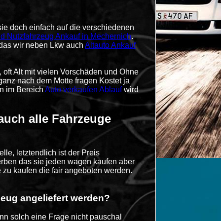
sie doch einfach auf die verschiedenen
d Nutzfahrzeug Ankauf in Mechernich
.
 das wir neben Lkw auch
Altauto Ankauf
oft Alt mit vielen Vorschäden und Ohne
anz nach dem Motte fragen Kostet ja
en im Bereich
Auto verkaufen Ablauf
wird
auch alle Fahrzeuge
e, letztendlich ist der Preis
rben das sie jeden wagen kaufen aber
e zu kaufen die fair angeboten werden.
eug angeliefert werden?
n solch eine Frage nicht pauschal