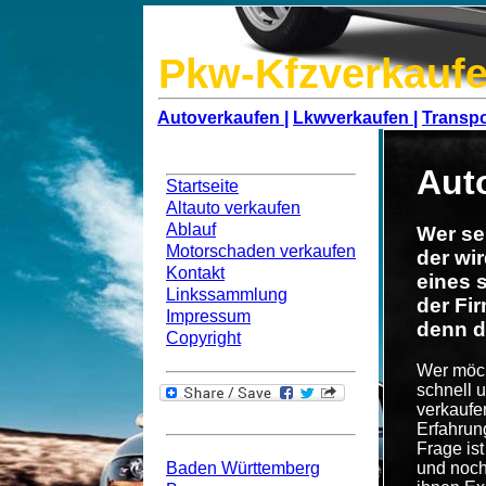
Pkw-Kfzverkaufe
Autoverkaufen |
Lkwverkaufen |
Transpo
Navigation
Aut
Startseite
Altauto verkaufen
Ablauf
Wer se
Motorschaden verkaufen
der wi
Kontakt
eines 
Linkssammlung
der Fi
Impressum
denn d
Copyright
Wer möch
schnell 
verkaufe
Bundesweit
Erfahrun
Frage ist
Baden Württemberg
und noch