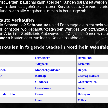
tet werden, pauschal kann aber den Kunden garantiert werden 
ann, denn das gehört zu unseren Service dazu. Der vereinbarte P
lung, wenn alle Angaben stimmen in bar ausgezahlt.
tauto verkaufen
ein Schrottauto?
Schrottautos
sind Fahrzeuge die nicht mehr ve
hr lohnt oder wo Reparaturkosten den Wert des Schrottfahrzeug
 Arbeit mit Zertifizierte Autoverwerter Tätig sind können wir 
wagen
Kaufen oder zumindest Kostenlos abholen.
erkaufen in folgende Städte in Nordrhein Westfal
Düsseldorf
Dortmund
Wuppertal
Bielefeld
chen
Mönchengladbach
Hagen
en
Bottrop
Castrop Rauxel
Gladbeck
Grevenbroich
Leverkusen
Lünen
n der Ruhr
Neuss
Ratingen
Unna
Velbert