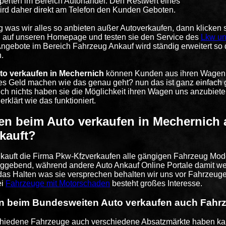
perten im Bereich Autohandel. Den Restwert eines
rd daher direkt am Telefon den Kunden Geboten.
g was wir alles so anbieten außer Autoverkaufen, dann klicken 
 auf unseren Homepage und testen sie den Service des
Lkw un
ngebote im Bereich Fahrzeug Ankauf wird ständig erweitert so
.
to verkaufen in Mechernich
können Kunden aus ihren Wagen, 
s Geld machen wie das genau geht? nun das ist ganz einfach g
ich nichts haben sie die Möglichkeit ihren Wagen uns anzubiet
 erklärt wie das funktioniert.
n beim Auto verkaufen in Mechernich 
kauft?
 kauft die Firma Pkw-Kfzverkaufen alle gängigen Fahrzeug Modell
ggebend, während andere Auto Ankauf Online Portale damit we
t das Halten was sie versprechen behalten wir uns vor Fahrzeug
ei
Fahrzeuge mit Motorschaden
besteht großes Interesse.
 beim Bundesweiten Auto verkaufen auch Fahrz
hiedene Fahrzeuge auch verschiedene Absatzmärkte haben kan