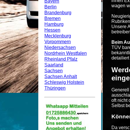
ihnen Ex
Bayern
wagen wi
Berlin
Brandenburg
Neugieri
Bremen
Rubriken
Hamburg
Unsere A
Hessen
betreiben
Mecklenburg
Vorpommern
Beim Au
Niedersachsen
TÜV bare
bekanntl
Nordrhein Westfalen
detailiert
Rheinland Pfalz
Saarland
Werde
Sachsen
Sachsen Anhalt
einge
Schleswig Holstein
Thüringen
Generell
ausschla
oft nich
Selbst b
Können
Da versc