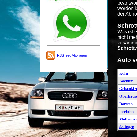
beantwor
werden k
der Abho
Schrot
Was ist 
nicht me
zusammen
Schrott
RSS feed Abonieren
Auto v
Köln
Bochum
Gelsenkir
Oberhaus
Dorsten
Iserlohn
Mülheim a
Solingen