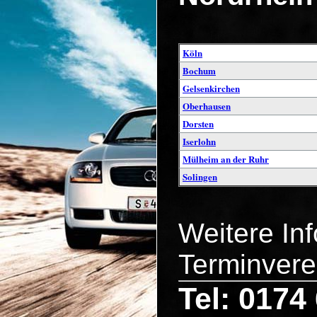
Köln
Bochum
Gelsenkirchen
Oberhausen
Dorsten
Iserlohn
Mülheim an der Ruhr
Solingen
Weitere In
Terminvere
Tel: 0174