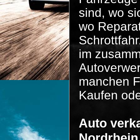
sind, wo si
wo Reparat
Schrottfah
im zusammen
Autoverwer
manchen Fä
Kaufen ode
Auto verka
Nordrhein