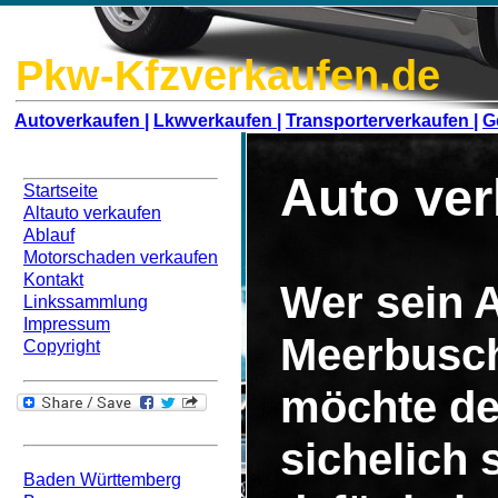
Pkw-Kfzverkaufen.de
Autoverkaufen |
Lkwverkaufen |
Transporterverkaufen |
G
Navigation
Auto ve
Startseite
Altauto verkaufen
Ablauf
Motorschaden verkaufen
Kontakt
Wer sein A
Linkssammlung
Impressum
Meerbusch
Copyright
möchte de
Bundesweit
sichelich
Baden Württemberg