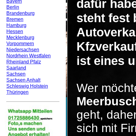
dafür hab
Bayern
Berlin
Brandenburg
steht fest
Bremen
Hamburg
Autoverka
Hessen
Mecklenburg
Kfzverkau
Vorpommern
Niedersachsen
Nordrhein Westfalen
ist eines 
Rheinland Pfalz
Saarland
Sachsen
Sachsen Anhalt
Wer möcht
Schleswig Holstein
Thüringen
Meerbusc
geht, dahe
sich mit F