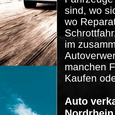
sind, wo si
wo Reparat
Schrottfah
im zusammen
Autoverwer
manchen Fä
Kaufen ode
Auto verka
Nordrhein