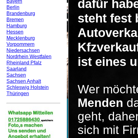
dafür hab
Bayern
Berlin
Brandenburg
steht fest
Bremen
Hamburg
Autoverka
Hessen
Mecklenburg
Kfzverkau
Vorpommern
Niedersachsen
Nordrhein Westfalen
ist eines 
Rheinland Pfalz
Saarland
Sachsen
Sachsen Anhalt
Wer möcht
Schleswig Holstein
Thüringen
Menden
da
geht, dahe
sich mit F