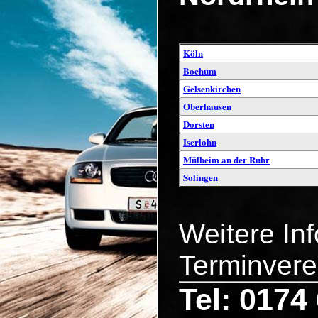
Köln
Bochum
Gelsenkirchen
Oberhausen
Dorsten
Iserlohn
Mülheim an der Ruhr
Solingen
Weitere In
Terminvere
Tel: 0174