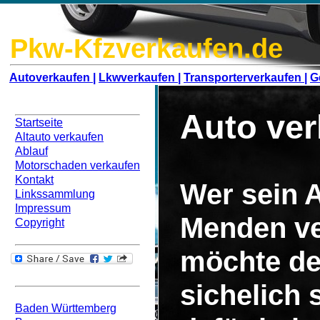
Pkw-Kfzverkaufen.de
Autoverkaufen |
Lkwverkaufen |
Transporterverkaufen |
G
Navigation
Auto ve
Startseite
Altauto verkaufen
Ablauf
Motorschaden verkaufen
Kontakt
Wer sein A
Linkssammlung
Impressum
Menden ve
Copyright
möchte de
Bundesweit
sichelich
Baden Württemberg