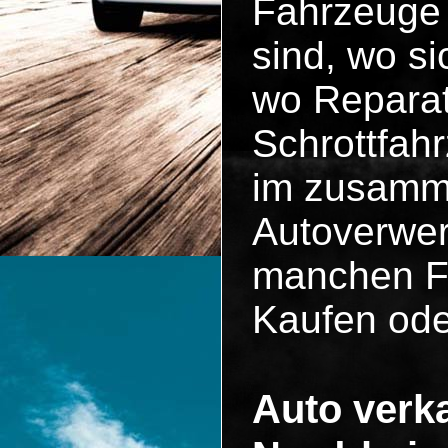
Fahrzeuge 
sind, wo si
wo Reparat
Schrottfah
im zusammen
Autoverwer
manchen Fä
Kaufen ode
Auto verka