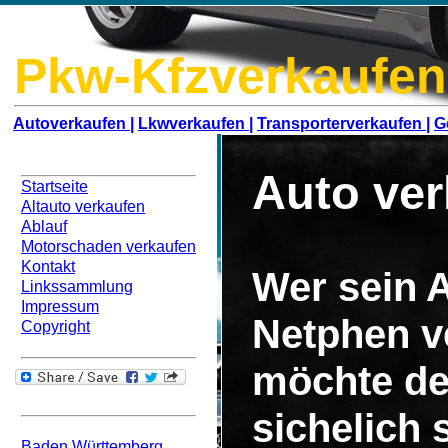
Pkw-Kfzverkaufen
Autoverkaufen |
Lkwverkaufen |
Transporterverkaufen |
G
Navigation
Auto ve
Startseite
Altauto verkaufen
Ablauf
Motorschaden verkaufen
Kontakt
Wer sein A
Linkssammlung
Impressum
Netphen v
Copyright
möchte de
Bundesweit
sichelich
Baden Württemberg