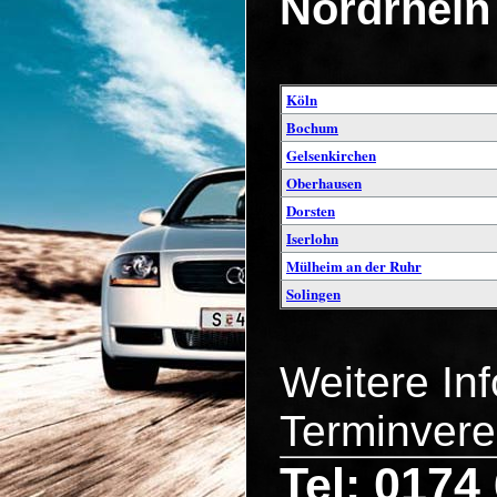
Nordrhein
Köln
Bochum
Gelsenkirchen
Oberhausen
Dorsten
Iserlohn
Mülheim an der Ruhr
Solingen
Weitere In
Terminvere
Tel: 0174