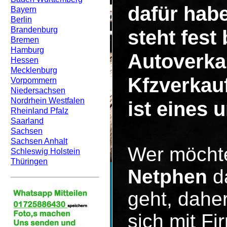
dafür hab
Bayern
Berlin
Brandenburg
steht fest
Bremen
Hamburg
Autoverka
Hessen
Mecklenburg
Kfzverkau
Vorpommern
Niedersachsen
Nordrhein Westfalen
ist eines 
Rheinland Pfalz
Saarland
Sachsen
Sachsen Anhalt
Wer möcht
Schleswig Holstein
Thüringen
Netphen
da
geht, dahe
sich mit F