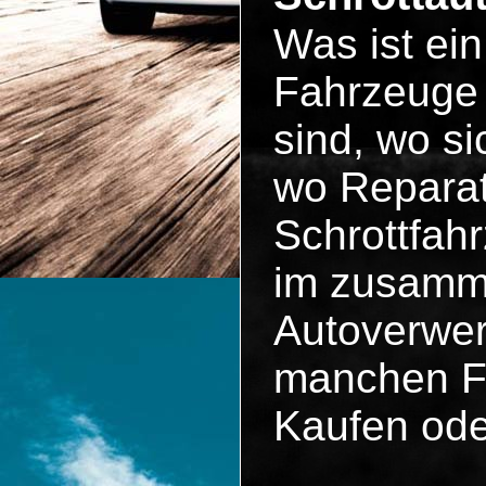
Was ist ei
Fahrzeuge 
sind, wo si
wo Reparat
Schrottfah
im zusammen
Autoverwer
manchen Fä
Kaufen ode