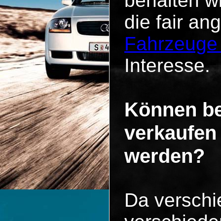
behalten w
die fair an
Fahrzeuge
Interesse.
Können be
verkaufen
werden?
Da versch