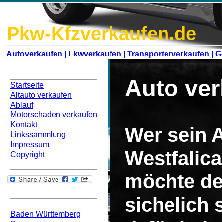
Pkw-Kfzverkaufen.de
Autoverkaufen |
Lkwverkaufen |
Transporterverkaufen |
G
Navigation
Auto ver
Startseite
Altauto verkaufen
Ablauf
Motorschaden verkaufen
Kontakt
Wer sein A
Linkssammlung
Impressum
Westfalic
Copyright
möchte de
Bundesweit
sichelich
Baden Württemberg