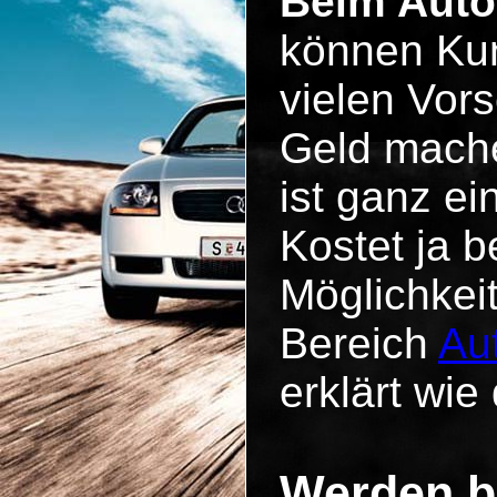
Beim Auto 
können Kun
vielen Vo
Geld mache
ist ganz e
Kostet ja b
Möglichkei
Bereich
Au
erklärt wie 
Werden b