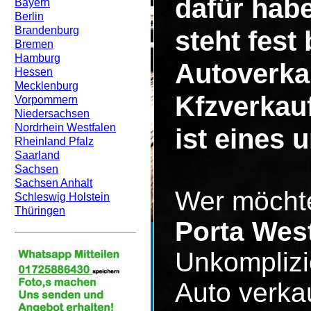
dafür hab
Bayern
Berlin
Brandenburg
steht fest
Bremen
Hamburg
Autoverka
Hessen
Mecklenburg
Kfzverkau
Vorpommern
Niedersachsen
Nordrhein Westfalen
ist eines 
Rheinland Pfalz
Saarland
Sachsen
Sachsen Anhalt
Wer möcht
Schleswig Holstein
Thüringen
Porta West
Unkomplizi
Auto verka