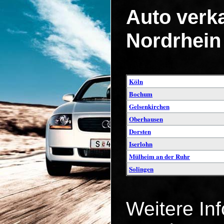
Auto verka
Nordrhein
Köln
Bochum
Gelsenkirchen
Oberhausen
Dorsten
Iserlohn
Mülheim an der Ruhr
Solingen
Weitere In