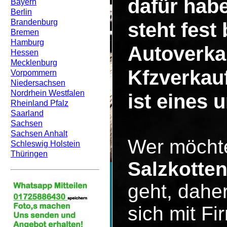
dafür hab
Bayern
Berlin
Brandenburg
steht fest
Bremen
Hamburg
Autoverka
Hessen
Mecklenburg
Kfzverkau
Vorpommern
Niedersachsen
Nordrhein Westfalen
ist eines 
Rheinland Pfalz
Saarland
Sachsen
Sachsen Anhalt
Wer möcht
Schleswig Holstein
Thüringen
Salzkotte
geht, dahe
sich mit F