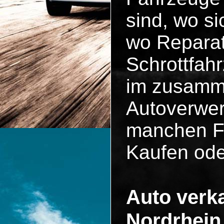
sind, wo si
wo Reparat
Schrottfah
im zusammen
Autoverwer
manchen Fä
Kaufen ode
Auto verka
Nordrhein