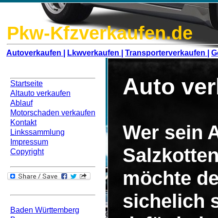
Pkw-Kfzverkaufen.de
Autoverkaufen |
Lkwverkaufen |
Transporterverkaufen |
G
Navigation
Auto ver
Startseite
Altauto verkaufen
Ablauf
Motorschaden verkaufen
Kontakt
Wer sein A
Linkssammlung
Impressum
Salzkotte
Copyright
möchte de
Bundesweit
sichelich
Baden Württemberg