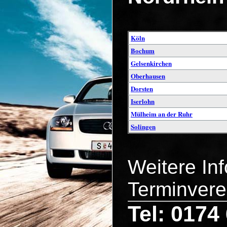
Köln
Bochum
Gelsenkirchen
Oberhausen
Dorsten
Iserlohn
Mülheim an der Ruhr
Solingen
Weitere In
Terminvere
Tel: 0174