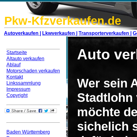
Pkw-Kfzverkaufen.de
Autoverkaufen |
Lkwverkaufen |
Transporterverkaufen |
G
Navigation
Auto ver
Startseite
Altauto verkaufen
Ablauf
Motorschaden verkaufen
Kontakt
Wer sein A
Linkssammlung
Impressum
Stadtlohn
Copyright
möchte de
Bundesweit
sichelich
Baden Württemberg