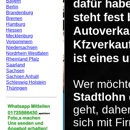
dafür hab
Bayern
Berlin
Brandenburg
steht fest
Bremen
Hamburg
Autoverka
Hessen
Mecklenburg
Kfzverkau
Vorpommern
Niedersachsen
Nordrhein Westfalen
ist eines 
Rheinland Pfalz
Saarland
Sachsen
Sachsen Anhalt
Wer möcht
Schleswig Holstein
Thüringen
Stadtlohn
geht, dahe
sich mit F