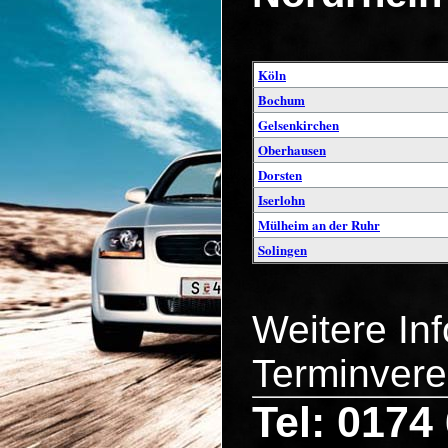
Köln
Bochum
Gelsenkirchen
Oberhausen
Dorsten
Iserlohn
Mülheim an der Ruhr
Solingen
Weitere In
Terminvere
Tel: 0174