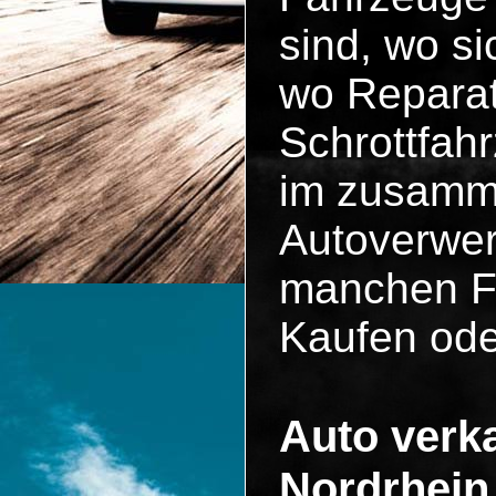
sind, wo si
wo Reparat
Schrottfah
im zusammen
Autoverwer
manchen Fä
Kaufen ode
Auto verka
Nordrhein