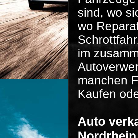
sind, wo si
wo Reparat
Schrottfah
im zusammen
Autoverwer
manchen Fä
Kaufen ode
Auto verka
Nordrhein