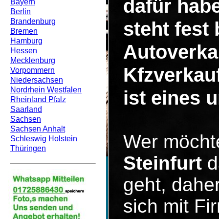
dafür hab
Bayern
Berlin
Brandenburg
steht fest
Bremen
Hamburg
Autoverka
Hessen
Mecklenburg
Kfzverkau
Vorpommern
Niedersachsen
Nordrhein Westfalen
ist eines 
Rheinland Pfalz
Saarland
Sachsen
Sachsen Anhalt
Wer möcht
Schleswig Holstein
Thüringen
Steinfurt
d
geht, dahe
sich mit F