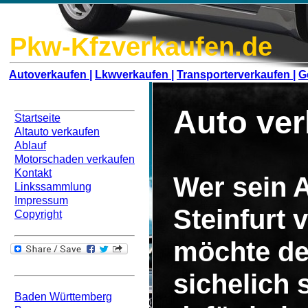
Pkw-Kfzverkaufen.de
Autoverkaufen |
Lkwverkaufen |
Transporterverkaufen |
G
Navigation
Auto ver
Startseite
Altauto verkaufen
Ablauf
Motorschaden verkaufen
Kontakt
Wer sein A
Linkssammlung
Impressum
Steinfurt 
Copyright
möchte de
Bundesweit
sichelich
Baden Württemberg