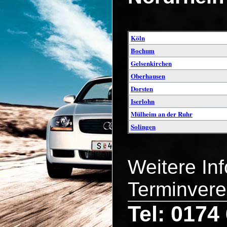
Köln
Bochum
Gelsenkirchen
Oberhausen
Dorsten
Iserlohn
Mülheim an der Ruhr
Solingen
Weitere In
Terminvere
Tel: 0174