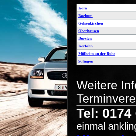
Köln
Bochum
Gelsenkirchen
Oberhausen
Dorsten
Iserlohn
Mülheim an der Ruhr
Solingen
Weitere In
Terminvere
Tel: 0174
einmal anklin