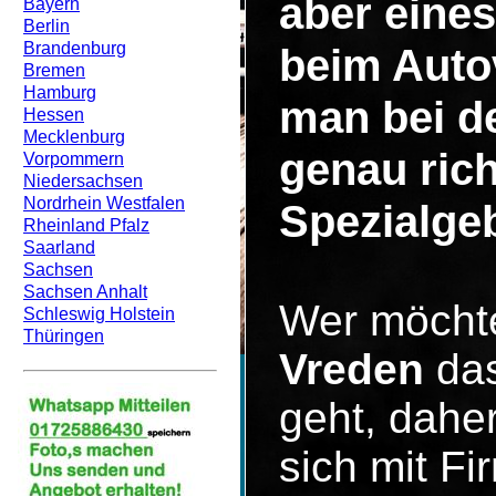
aber eines
Bayern
Berlin
Brandenburg
beim Auto
Bremen
Hamburg
man bei d
Hessen
Mecklenburg
genau rich
Vorpommern
Niedersachsen
Nordrhein Westfalen
Spezialgeb
Rheinland Pfalz
Saarland
Sachsen
Sachsen Anhalt
Wer möcht
Schleswig Holstein
Thüringen
Vreden
das
geht, dahe
sich mit F