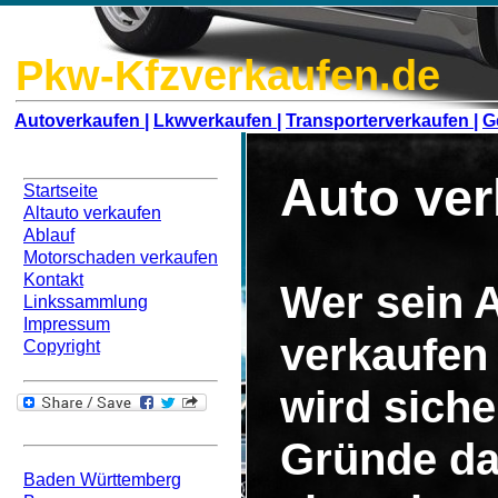
Pkw-Kfzverkaufen.de
Autoverkaufen |
Lkwverkaufen |
Transporterverkaufen |
G
Navigation
Auto ver
Startseite
Altauto verkaufen
Ablauf
Motorschaden verkaufen
Kontakt
Wer sein 
Linkssammlung
Impressum
verkaufen
Copyright
wird siche
Bundesweit
Gründe da
Baden Württemberg