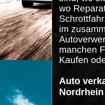
wo Reparat
Schrottfah
im zusammen
Autoverwer
manchen Fä
Kaufen ode
Auto verka
Nordrhein