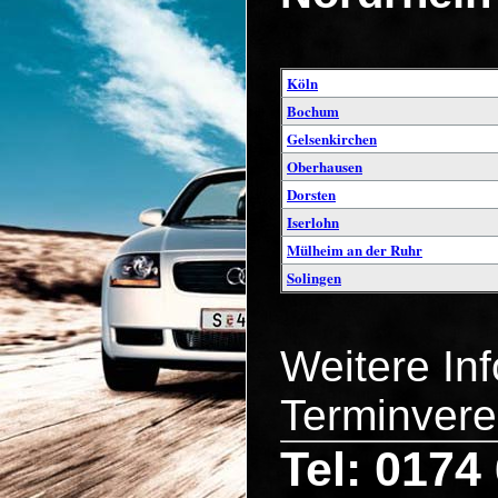
Köln
Bochum
Gelsenkirchen
Oberhausen
Dorsten
Iserlohn
Mülheim an der Ruhr
Solingen
Weitere In
Terminvere
Tel: 0174