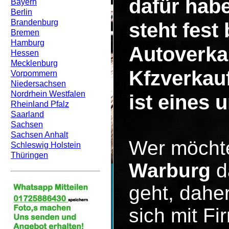
dafür hab
Bayern
Berlin
Brandenburg
steht fest
Bremen
Hamburg
Autoverka
Hessen
Mecklenburg
Kfzverkau
Vorpommern
Niedersachsen
Nordrhein Westfalen
ist eines 
Rheinland Pfalz
Saarland
Sachsen
Sachsen Anhalt
Wer möcht
Schleswig Holstein
Thüringen
Warburg
d
geht, dahe
sich mit F