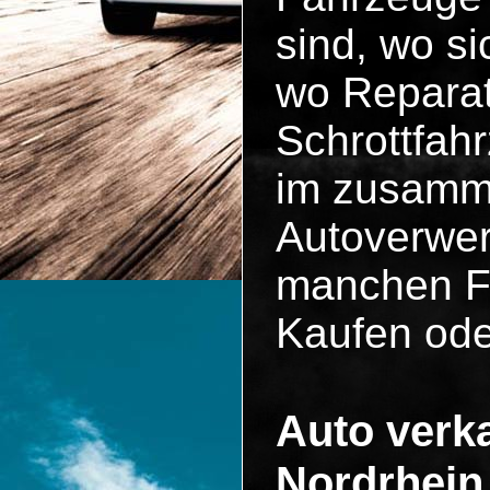
sind, wo si
wo Reparat
Schrottfah
im zusammen
Autoverwer
manchen Fä
Kaufen ode
Auto verka
Nordrhein