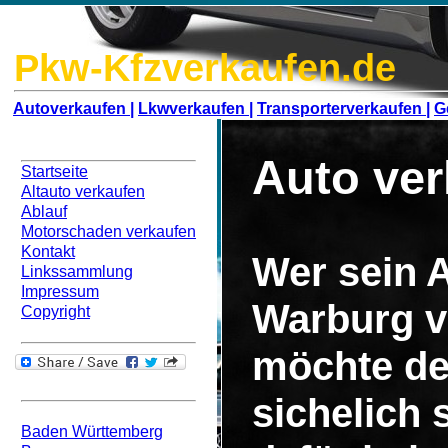
Pkw-Kfzverkaufen.de
Autoverkaufen |
Lkwverkaufen |
Transporterverkaufen |
G
Navigation
Auto ve
Startseite
Altauto verkaufen
Ablauf
Motorschaden verkaufen
Kontakt
Wer sein A
Linkssammlung
Impressum
Warburg v
Copyright
möchte de
Bundesweit
sichelich
Baden Württemberg