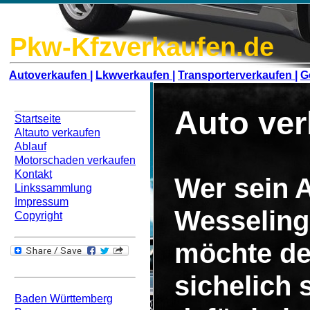
Pkw-Kfzverkaufen.de
Autoverkaufen |
Lkwverkaufen |
Transporterverkaufen |
G
Navigation
Auto ver
Startseite
Altauto verkaufen
Ablauf
Motorschaden verkaufen
Kontakt
Wer sein A
Linkssammlung
Impressum
Wesseling
Copyright
möchte de
Bundesweit
sichelich
Baden Württemberg