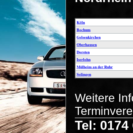
Köln
Bochum
Gelsenkirchen
Oberhausen
Dorsten
Iserlohn
Mülheim an der Ruhr
Solingen
Weitere In
Terminvere
Tel: 0174