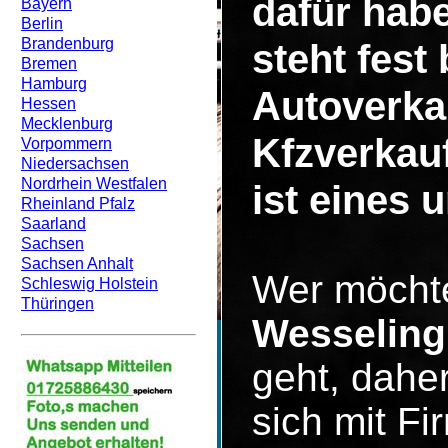
dafür hab
Bayern
Berlin
Brandenburg
steht fest
Bremen
Hamburg
Autoverka
Hessen
Mecklenburg
Kfzverkau
Vorpommern
Niedersachsen
Nordrhein Westfalen
ist eines 
Rheinland Pfalz
Saarland
Sachsen
Sachsen Anhalt
Wer möcht
Schleswig Holstein
Thüringen
Wesseling
geht, dahe
sich mit F