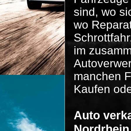
sind, wo si
wo Reparat
Schrottfah
im zusammen
Autoverwer
manchen Fä
Kaufen ode
Auto verka
Nordrhein