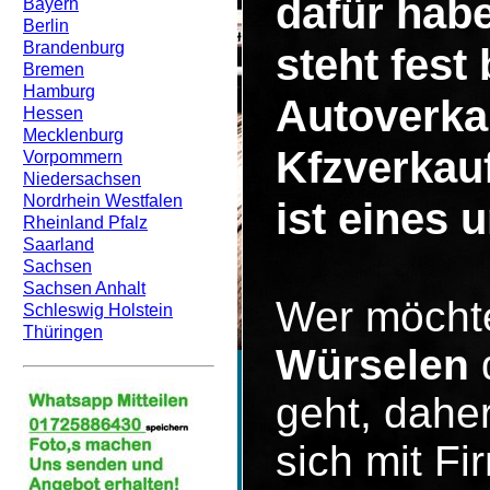
dafür hab
Bayern
Berlin
Brandenburg
steht fest
Bremen
Hamburg
Autoverka
Hessen
Mecklenburg
Kfzverkau
Vorpommern
Niedersachsen
Nordrhein Westfalen
ist eines 
Rheinland Pfalz
Saarland
Sachsen
Sachsen Anhalt
Wer möcht
Schleswig Holstein
Thüringen
Würselen
d
geht, dahe
sich mit F