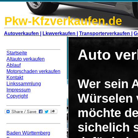
Pkw-Kfzverkaufen.de
Autoverkaufen |
Lkwverkaufen |
Transporterverkaufen |
G
Navigation
Auto ve
Startseite
Altauto verkaufen
Ablauf
Motorschaden verkaufen
Kontakt
Wer sein A
Linkssammlung
Impressum
Würselen 
Copyright
möchte de
Bundesweit
sichelich
Baden Württemberg