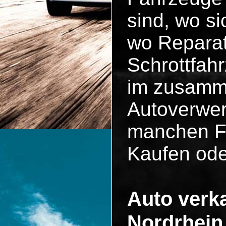
sind, wo si
wo Reparat
Schrottfah
im zusammen
Autoverwer
manchen Fä
Kaufen ode
Auto verka
Nordrhein