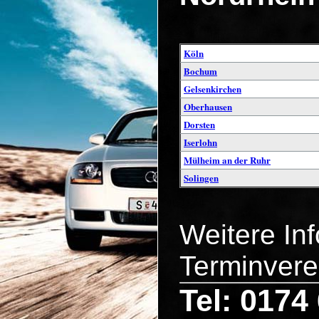
Köln
Bochum
Gelsenkirchen
Oberhausen
Dorsten
Iserlohn
Mülheim an der Ruhr
Solingen
Weitere In
Terminvere
Tel: 0174