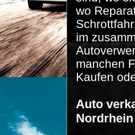
wo Reparat
Schrottfah
im zusammen
Autoverwer
manchen Fä
Kaufen ode
Auto verka
Nordrhein