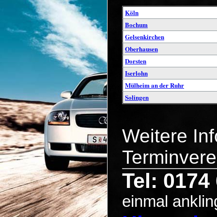
Köln
Bochum
Gelsenkirchen
Oberhausen
Dorsten
Iserlohn
Mülheim an der Ruhr
Solingen
Weitere In
Terminvere
Tel: 0174
einmal anklin