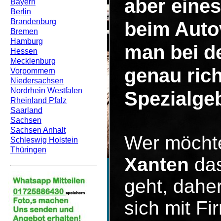
aber eines
Bayern
Berlin
Brandenburg
beim Auto
Bremen
Hamburg
man bei d
Hessen
Mecklenburg
genau rich
Vorpommern
Niedersachsen
Nordrhein Westfalen
Spezialgeb
Rheinland Pfalz
Saarland
Sachsen
Sachsen Anhalt
Wer möcht
Schleswig Holstein
Thüringen
Xanten
das
geht, dahe
sich mit F