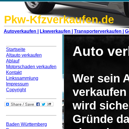
Pkw-Kfzverkaufen.de
Autoverkaufen |
Lkwverkaufen |
Transporterverkaufen |
G
Navigation
Auto ver
Startseite
Altauto verkaufen
Ablauf
Motorschaden verkaufen
Kontakt
Wer sein 
Linkssammlung
Impressum
verkaufen
Copyright
wird siche
Bundesweit
Gründe da
Baden Württemberg